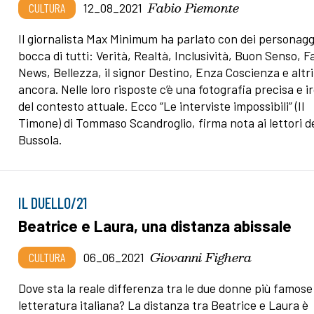
Fabio Piemonte
CULTURA
12_08_2021
Il giornalista Max Minimum ha parlato con dei personaggi
bocca di tutti: Verità, Realtà, Inclusività, Buon Senso, F
News, Bellezza, il signor Destino, Enza Coscienza e altri
ancora. Nelle loro risposte c’è una fotografia precisa e i
del contesto attuale. Ecco “Le interviste impossibili” (Il
Timone) di Tommaso Scandroglio, firma nota ai lettori de
Bussola.
IL DUELLO/21
Beatrice e Laura, una distanza abissale
Giovanni Fighera
CULTURA
06_06_2021
Dove sta la reale differenza tra le due donne più famose
letteratura italiana? La distanza tra Beatrice e Laura è