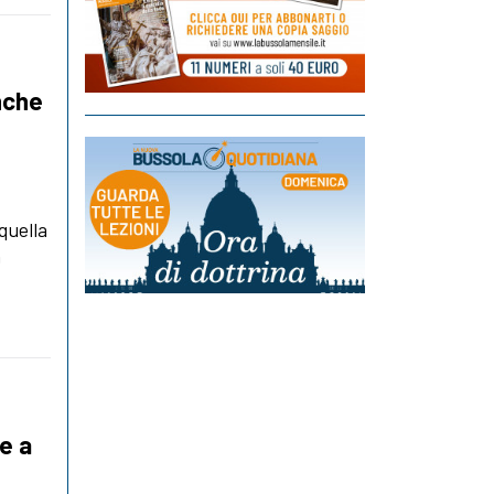
nche
quella
n
e a