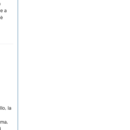
a
ne a
 è
lo, la
ima,
i