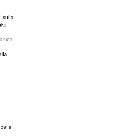
 sulla
ake
ronica
lla
 della