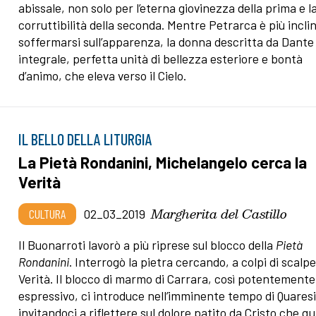
abissale, non solo per l’eterna giovinezza della prima e l
corruttibilità della seconda. Mentre Petrarca è più incli
soffermarsi sull’apparenza, la donna descritta da Dante
integrale, perfetta unità di bellezza esteriore e bontà
d’animo, che eleva verso il Cielo.
IL BELLO DELLA LITURGIA
La Pietà Rondanini, Michelangelo cerca la
Verità
Margherita del Castillo
CULTURA
02_03_2019
Il Buonarroti lavorò a più riprese sul blocco della
Pietà
Rondanini
. Interrogò la pietra cercando, a colpi di scalpel
Verità. Il blocco di marmo di Carrara, così potentemente
espressivo, ci introduce nell’imminente tempo di Quares
invitandoci a riflettere sul dolore patito da Cristo che qu