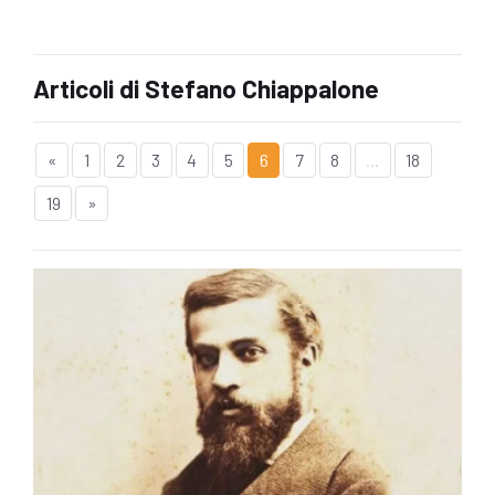
Articoli di Stefano Chiappalone
«
1
2
3
4
5
6
7
8
...
18
19
»