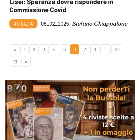
Lisei: Speranza dovrà rispondere in
Commissione Covid
Stefano Chiappalone
ATTUALITÀ
08_02_2025
«
1
2
3
4
5
6
7
8
...
18
19
»