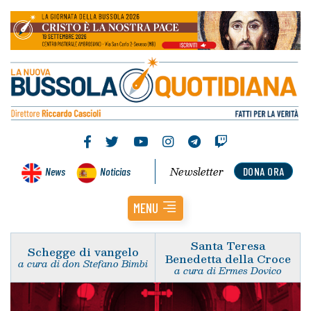
Newsletter
News
Noticias
DONA ORA
MENU
Santa Teresa
Schegge di vangelo
Benedetta della Croce
a cura di don Stefano Bimbi
a cura di Ermes Dovico