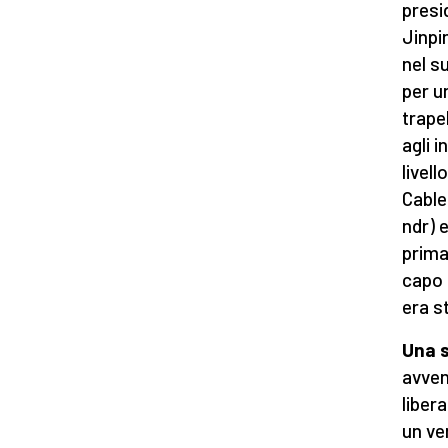
presi
Jinpi
nel su
per u
trape
agli i
livell
Cable
ndr) e
prima
capo 
era s
Una s
avven
liber
un ve