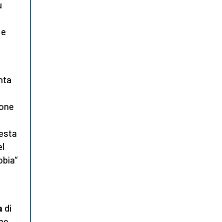
ù
 e
nta
ione
uesta
el
obia”
a
di
ne.