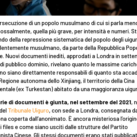
rsecuzione di un popolo musulmano di cui si parla meno
ossalmente, quella più grave, per intensità e numeri. S
ndo della repressione sistematica del popolo degli uigur
lentemente musulmano, da parte della Repubblica Pop
e. Nuovi documenti inediti, approdati a Londra in sett
 di pubblico dominio, rivelano quanto le massime carich
no siano direttamente responsabili di quanto sta acc
 Regione autonoma dello Xinjiang, il territorio della Cina
entale (ex Turkestan) abitato da una maggioranza uigur
rie di documenti è giunta, nel settembre del 2021
, 
del
Tribunale Uiguro
, con sede a Londra, consegnata d
na coperta dall’anonimato. È ancora misteriosa l’origin
i files e come siano usciti dalle strutture del Partito
ista Cinese. Gli stessi documenti erano stati pubblicati