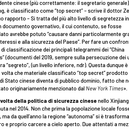
dente cinese (più correttamente: il segretario generale)
ng, è classificato come “top secret” – scrive il dottor Z
o rapporto – Si tratta del più alto livello di segretezza i
n documento governativo, il cui contenuto, se fosse
lato avrebbe potuto “causare danni particolarmente gr
nteressi e alla sicurezza del Paese”. Per fare un confront
o di classificazione dei principali telegrammi dei “China
s” (documenti del 2019, sempre sulla persecuzione dei u
ra “segreto”, (un livello inferiore, ndr). Questa dunque è 
 volta che materiale classificato “top secret” prodotto
di Stato cinese diventa di pubblico dominio, fatto che 
tato originariamente menzionato dal
New York Times
».
volta della politica di sicurezza cinese
nello Xinjiang
uta nel 2014. Non che prima la popolazione locale foss
a, ma da quell’anno la regione “autonoma” si è trasforma
ro e proprio carcere a cielo aperto. Due attentati a mez