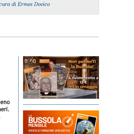
cura di Ermes Dovico
meno
eri.
,