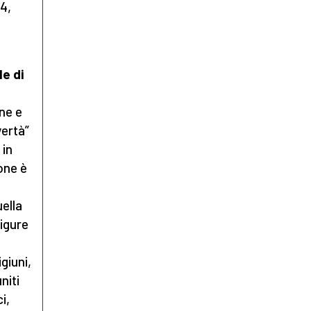
4,
e di
ne e
vertà”
 in
one è
uella
uigure
giuni,
niti
i,