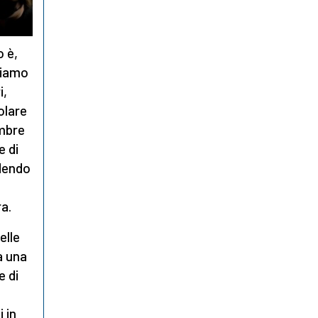
 è,
tiamo
i,
olare
embre
e di
adendo
a.
nelle
a una
e di
 in