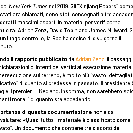
 dal
New York Times
nel 2019. Gli “Xinjiang Papers” com
stati ora chiamati, sono stati consegnati a tre accadem
derati i massimi esperti in materia, per verificarne
enticità: Adrian Zenz, David Tobin and James Millward. 
un lungo controllo, la Bbc ha deciso di divulgarne il
nuto.
do il rapporto pubblicato
da
Adrian Zenz
, il passagg
dichiarazioni di intenti dei vertici all’esecuzione materia
 persecuzione sul terreno, è molto più “vasto, dettagliat
ficativo” di quanto si credesse in passato. Il presidente 
ng e il premier Li Keqiang, insomma, non sarebbero solo
anti morali” di quanto sta accadendo.
portanza di questa documentazione
non è da
valutare: «Quasi tutto il materiale è classificato come
rvato”. Un documento che contiene tre discorsi del