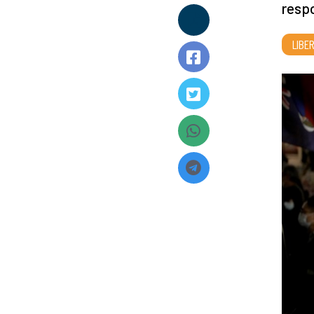
respo
LIBE