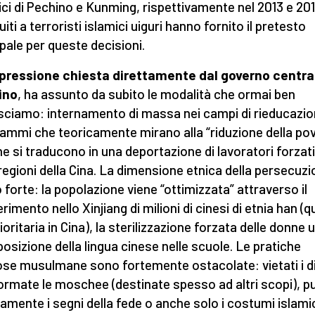
ici di Pechino e Kunming, rispettivamente nel 2013 e 201
uiti a terroristi islamici uiguri hanno fornito il pretesto
ipale per queste decisioni.
pressione chiesta direttamente dal governo central
ino
, ha assunto da subito le modalità che ormai ben
ciamo: internamento di massa nei campi di rieducazio
ammi che teoricamente mirano alla “riduzione della po
e si traducono in una deportazione di lavoratori forzati
 regioni della Cina. La dimensione etnica della persecuzi
 forte: la popolazione viene “ottimizzata” attraverso il
rimento nello Xinjiang di milioni di cinesi di etnia han (q
oritaria in Cina), la sterilizzazione forzata delle donne 
mposizione della lingua cinese nelle scuole. Le pratiche
iose musulmane sono fortemente ostacolate: vietati i di
ormate le moschee (destinate spesso ad altri scopi), pu
amente i segni della fede o anche solo i costumi islamic