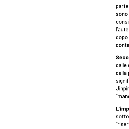
parte
sono 
consi
l’aut
dopo 
conte
Secon
dalle 
della
signi
Jinpi
“mand
L’im
sotto
“rise