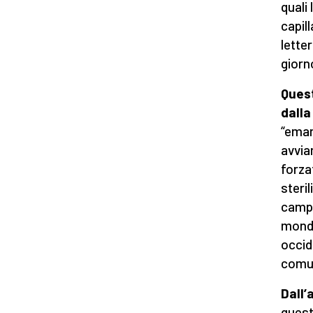
quali 
capil
lette
giorn
Ques
dalla
“eman
avvia
forza
steri
campa
mondo
occid
comun
Dall’
quest