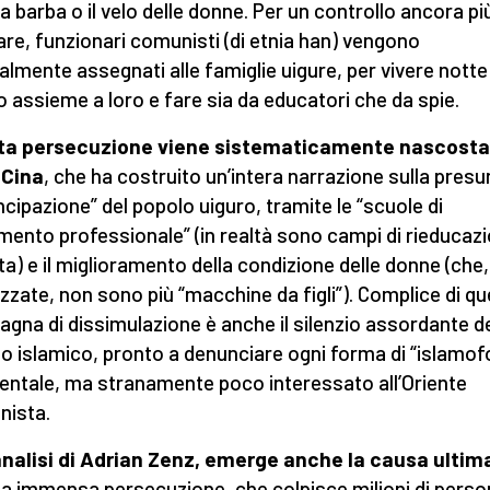
la barba o il velo delle donne. Per un controllo ancora pi
lare, funzionari comunisti (di etnia han) vengono
ralmente assegnati alle famiglie uigure, per vivere notte
o assieme a loro e fare sia da educatori che da spie.
ta persecuzione viene sistematicamente nascosta
 Cina
, che ha costruito un’intera narrazione sulla presu
cipazione” del popolo uiguro, tramite le “scuole di
mento professionale” (in realtà sono campi di rieducaz
ta) e il miglioramento della condizione delle donne (che,
lizzate, non sono più “macchine da figli”). Complice di q
gna di dissimulazione è anche il silenzio assordante d
 islamico, pronto a denunciare ogni forma di “islamof
entale, ma stranamente poco interessato all’Oriente
ista.
analisi di Adrian Zenz, emerge anche la causa ultim
a immensa persecuzione, che colpisce milioni di perso