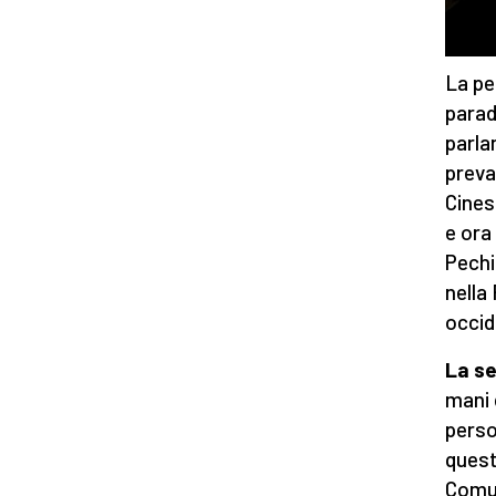
La pe
parad
parla
preva
Cines
e ora
Pechi
nella
occid
La se
mani 
perso
quest
Comun