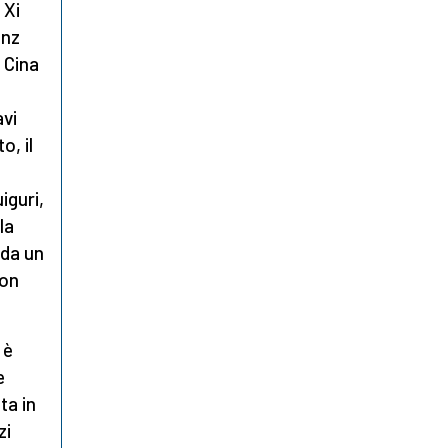
 Xi
enz
n Cina
avi
o, il
iguri,
la
 da un
non
 è
e
ta in
zi