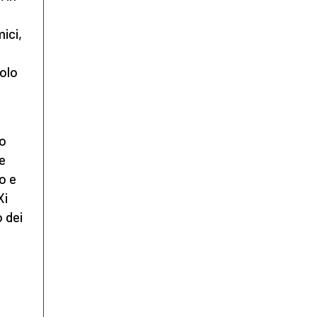
e
ici,
Solo
io
le
o e
Xi
 dei