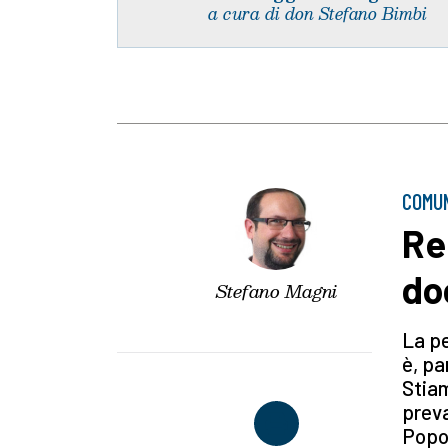
a cura di don Stefano Bimbi
COMUN
Re
do
Stefano Magni
La pe
è, pa
Stiam
prev
Popol