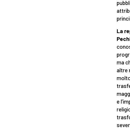
pubbl
attrib
princ
La re
Pech
conos
progr
ma ch
altre
molto
trasfe
maggi
e l’i
relig
trasf
sever