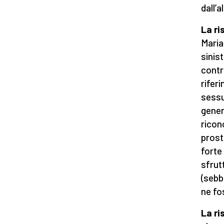
dall’a
La ri
Maria
sinis
contra
rifer
sessu
gener
ricon
prost
forte
sfrut
(sebb
ne fo
La r