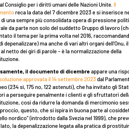
l Consiglio per i diritti umani delle Nazioni Unite.
Il
mento
reca la data del 7 dicembre 2023 e si inserisce n
 di una sempre più consolidata opera di pressione polit
rale da parte non solo del suddetto Gruppo di lavoro (ch
ntato il tema per la prima volta nel 2016, raccomandand
di depenalizzare) ma anche di vari altri organi dell’Onu, il
 al netto dei giri di parole – è la normalizzazione della
ituzione.
osamente, il documento di dicembre
appare una risp
isoluzione approvata il 14 settembre 2023
dal Parlamen
o (234 sì, 175 no, 122 astenuti), che ha invitato gli Stat
i a perseguire penalmente i clienti e gli sfruttatori dell
ituzione, così da ridurre la domanda di mercimonio ses
proccio, questo, che si ispira in buona parte al cosidde
llo nordico” (introdotto dalla Svezia nel 1999), che pre
lato, la depenalizzazione legata alla pratica di prostituir