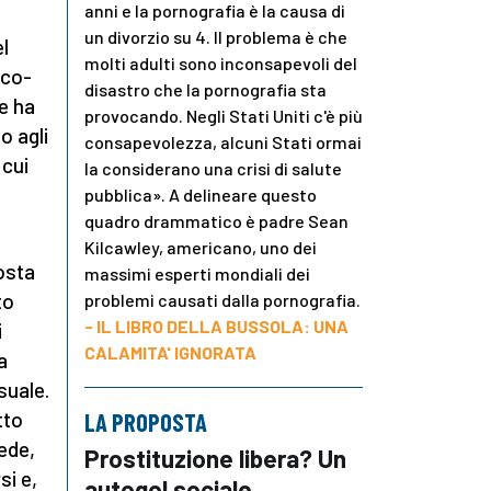
anni e la pornografia è la causa di
un divorzio su 4. Il problema è che
el
molti adulti sono inconsapevoli del
ico-
disastro che la pornografia sta
e ha
provocando. Negli Stati Uniti c'è più
o agli
consapevolezza, alcuni Stati ormai
 cui
la considerano una crisi di salute
pubblica». A delineare questo
quadro drammatico è padre Sean
Kilcawley, americano, uno dei
osta
massimi esperti mondiali dei
to
problemi causati dalla pornografia.
- IL LIBRO DELLA BUSSOLA: UNA
i
CALAMITA' IGNORATA
a
suale.
tto
LA PROPOSTA
vede,
Prostituzione libera? Un
si e,
autogol sociale