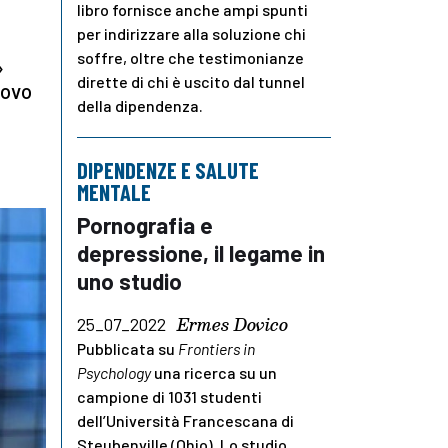
libro fornisce anche ampi spunti
per indirizzare alla soluzione chi
soffre, oltre che testimonianze
»
dirette di chi è uscito dal tunnel
uovo
della dipendenza.
DIPENDENZE E SALUTE
MENTALE
Pornografia e
depressione, il legame in
uno studio
Ermes Dovico
25_07_2022
Pubblicata su
Frontiers in
Psychology
una ricerca su un
campione di 1031 studenti
dell’Università Francescana di
Steubenville (Ohio). Lo studio