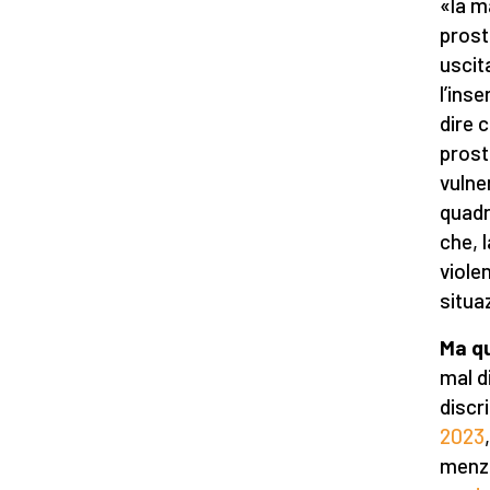
«la m
prost
uscit
l’inse
dire c
prosti
vulner
quadr
che, l
viole
situa
Ma qu
mal di
discr
2023
menzi