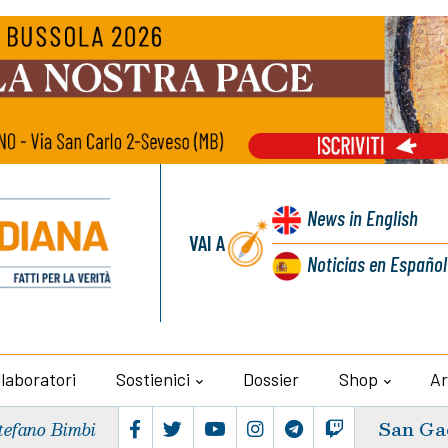
News
in English
VAI A
Noticias
en Español
llaboratori
Sostienici
Dossier
Shop
Ar
San Ga
tefano Bimbi