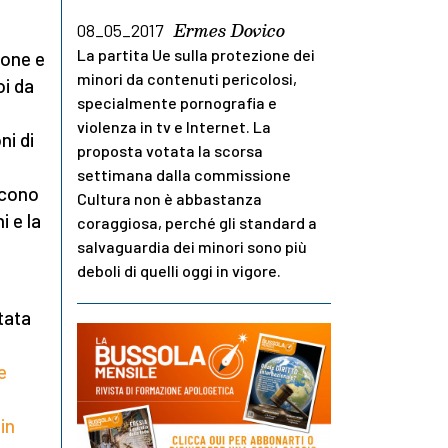
Ermes Dovico
08_05_2017
La partita Ue sulla protezione dei
ione e
minori da contenuti pericolosi,
oi da
specialmente pornografia e
violenza in tv e Internet. La
ni di
proposta votata la scorsa
settimana dalla commissione
scono
Cultura non è abbastanza
i e la
coraggiosa, perché gli standard a
salvaguardia dei minori sono più
deboli di quelli oggi in vigore.
tata
e
,
in