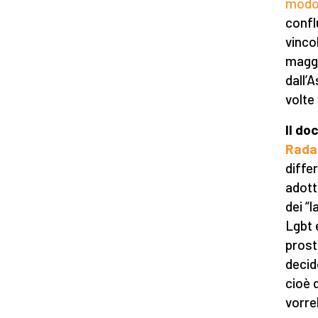
modo
confl
vinco
maggi
dall’
volte
Il do
Rada
diffe
adott
dei “
Lgbt 
prost
decid
cioè 
vorre