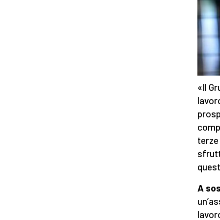
«Il G
lavor
prosp
compre
terze 
sfrut
quest
A
so
un’as
lavor