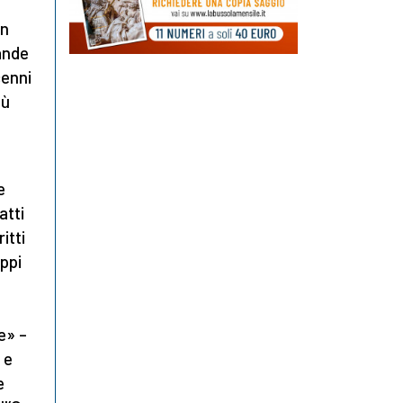
on
rande
cenni
iù
e
atti
itti
uppi
e» –
 e
e