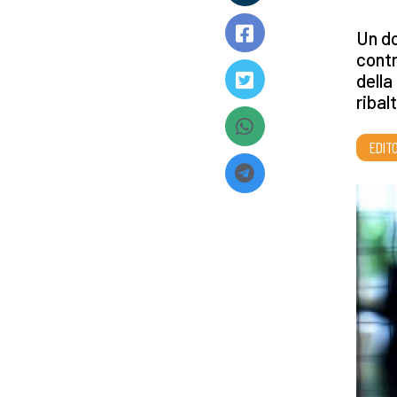
Un do
cont
della
ribal
EDITO