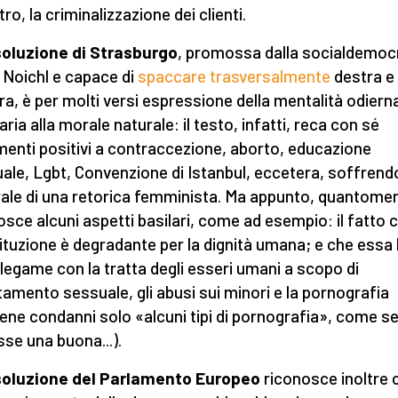
ltro, la criminalizzazione dei clienti.
soluzione
di Strasburgo
, promossa dalla socialdemoc
 Noichl e capace di
spaccare trasversalmente
destra e
tra, è per molti versi espressione della mentalità odiern
ria alla morale naturale: il testo, infatti, reca con sé
imenti positivi a contraccezione, aborto, educazione
ale, Lgbt, Convenzione di Istanbul, eccetera, soffrendo
ale di una retorica femminista. Ma appunto, quantome
osce alcuni aspetti basilari, come ad esempio: il fatto c
ituzione è degradante per la dignità umana; e che essa
 legame con la tratta degli esseri umani a scopo di
tamento sessuale, gli abusi sui minori e la pornografia
ene condanni solo «alcuni tipi di pornografia», come s
sse una buona...).
isoluzione del Parlamento Europeo
riconosce inoltre 