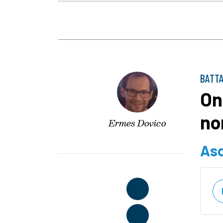
BATTA
On
no
Ermes Dovico
Asc