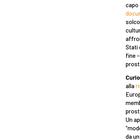
capo a
docu
solco
cultu
affro
Stati 
fine –
prost
Curi
alla
r
Europe
membr
prost
Un ap
“mode
da un 