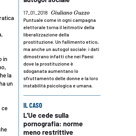
Giuliano Guzzo
17_01_2018
ratica
Puntuale come in ogni campagna
elettorale torna il leitmotiv della
a,
liberalizzazione della
prostituzione. Un fallimento etico,
ma anche un autogol sociale: i dati
dimostrano infatti che nei Paesi
 in
dove la prostituzione è
no,
sdoganata aumentano lo
he la
sfruttamento delle donne e la loro
 ha un
instabilità psicologica e umana.
IL CASO
e ce
L'Ue cede sulla
pornografia: norme
che
meno restrittive