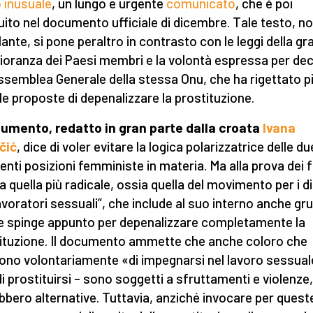
 inusuale
, un lungo e urgente
comunicato
, che è poi
uito nel documento ufficiale di dicembre. Tale testo, n
lante, si pone peraltro in contrasto con le leggi della g
oranza dei Paesi membri e la volontà espressa per de
Assemblea Generale della stessa Onu, che ha rigettato p
 le proposte di depenalizzare la prostituzione.
cumento, redatto in gran parte dalla croata
Ivana
čić
, dice di voler evitare la logica polarizzatrice delle du
renti posizioni femministe in materia. Ma alla prova dei f
a quella più radicale, ossia quella del movimento per i dir
lavoratori sessuali”, che include al suo interno anche gr
e spinge appunto per depenalizzare completamente la
ituzione. Il documento ammette che anche coloro che
ono volontariamente «di impegnarsi nel lavoro sessual
di prostituirsi – sono soggetti a sfruttamenti e violenze,
bbero alternative. Tuttavia, anziché invocare per quest