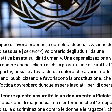
ruppo di lavoro propone la completa depenalizzazione de
o sessuale [
sex work
] volontario degli adulti, da una
ettiva basata sui diritti umani». Una depenalizzazione v
ndere anche i clienti di chi si prostituisce e le «attività
parti», ossia le attività di tutti coloro che a vario modo
tano, pubblicizzano e favoriscono la prostituzione, che 
’ottica dovrebbero dunque essere lasciati liberi di oper
stenere
queste
assurdità in un documento ufficiale
sociazione di magnaccia, ma nientemeno che il “Gruppo
o sulla discriminazione contro le donne e le ragazze”, c