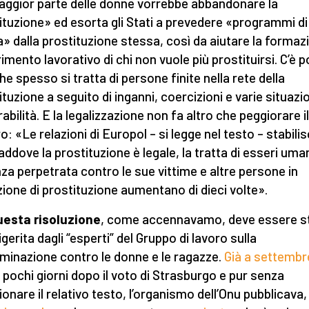
aggior parte delle donne vorrebbe abbandonare la
ituzione» ed esorta gli Stati a prevedere «programmi di
a» dalla prostituzione stessa, così da aiutare la formaz
rimento lavorativo di chi non vuole più prostituirsi. C’è p
he spesso si tratta di persone finite nella rete della
tuzione a seguito di inganni, coercizioni e varie situazio
abilità. E la legalizzazione non fa altro che peggiorare il
o: «Le relazioni di Europol – si legge nel testo – stabili
addove la prostituzione è legale, la tratta di esseri uman
nza perpetrata contro le sue vittime e altre persone in
zione di prostituzione aumentano di dieci volte».
esta risoluzione
, come accennavamo, deve essere s
gerita dagli “esperti” del Gruppo di lavoro sulla
iminazione contro le donne e le ragazze.
Già a settembr
, pochi giorni dopo il voto di Strasburgo e pur senza
onare il relativo testo, l’organismo dell’Onu pubblicava