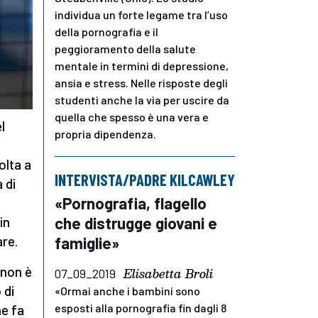
individua un forte legame tra l’uso
della pornografia e il
peggioramento della salute
mentale in termini di depressione,
ansia e stress. Nelle risposte degli
studenti anche la via per uscire da
quella che spesso è una vera e
l
propria dipendenza.
olta a
INTERVISTA/PADRE KILCAWLEY
 di
«Pornografia, flagello
che distrugge giovani e
in
famiglie»
are.
non è
Elisabetta Broli
07_09_2019
 di
«Ormai anche i bambini sono
esposti alla pornografia fin dagli 8
he fa