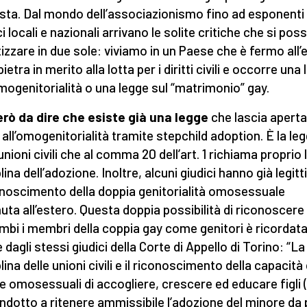
sta. Dal mondo dell’associazionismo fino ad esponenti
ci locali e nazionali arrivano le solite critiche che si po
tizzare in due sole: viviamo in un Paese che è fermo all’
pietra in merito alla lotta per i diritti civili e occorre una
omogenitorialità o una legge sul “matrimonio” gay.
erò da dire che esiste già una legge
che lascia aperta
 all’omogenitorialità tramite stepchild adoption. È la le
unioni civili che al comma 20 dell’art. 1 richiama proprio 
lina dell’adozione. Inoltre, alcuni giudici hanno già legit
conoscimento della doppia genitorialità omosessuale
uta all’estero. Questa doppia possibilità di riconoscere
mbi i membri della coppia gay come genitori è ricordat
 dagli stessi giudici della Corte di Appello di Torino: “La
lina delle unioni civili e il riconoscimento della capacità 
e omosessuali di accogliere, crescere ed educare figli 
ndotto a ritenere ammissibile l’adozione del minore da 