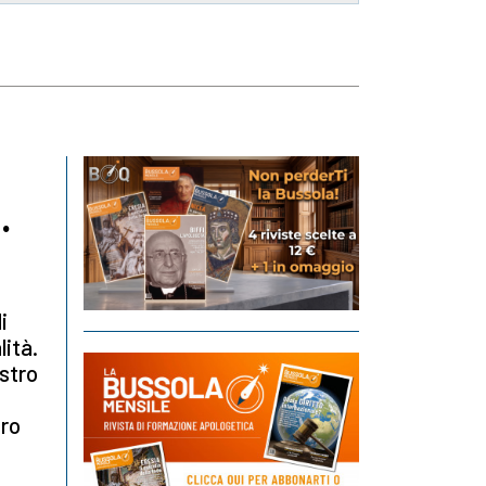
.
i
lità.
ostro
tro