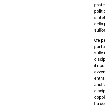
prote
politi
sinte
della 
sull’
C’è p
porta
sulle 
discip
il ri
avven
entra
anche
discip
coppi
ha co