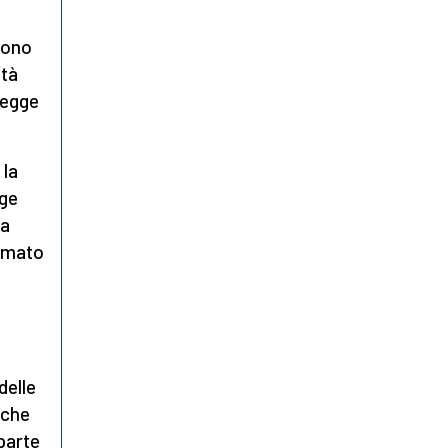
ssono
età
 legge
 la
gge
la
timato
a
delle
(che
parte