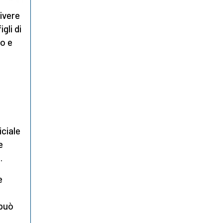
rivere
gli di
io e
iciale
e
.
e
 può