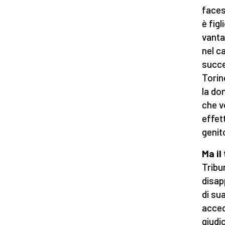
faces
è fig
vanta
nel c
succe
Torin
la do
che v
effet
genit
Ma il
Tribu
disap
di su
acced
giudic