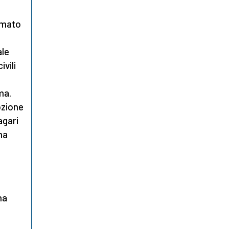
ormato
n
ale
vili
ma.
ozione
agari
na
na