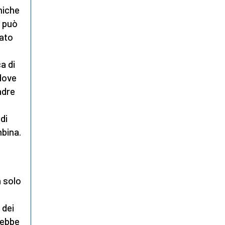
niche
n può
nato
a di
 dove
adre
di
bina.
a solo
 dei
arebbe