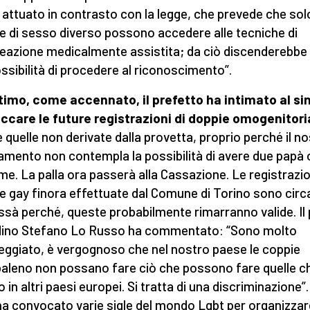
 attuato in contrasto con la legge, che prevede che solo
e di sesso diverso possono accedere alle tecniche di
eazione medicalmente assistita; da ciò discenderebbe
ossibilità di procedere al riconoscimento”.
timo, come accennato, il prefetto ha intimato al s
occare le future registrazioni di doppie omogenitori
 quelle non derivate dalla provetta, proprio perché il n
amento non contempla la possibilità di avere due papà 
. La palla ora passerà alla Cassazione. Le registrazio
e gay finora effettuate dal Comune di Torino sono circ
issà perché, queste probabilmente rimarranno valide. Il
dino Stefano Lo Russo ha commentato: “Sono molto
ggiato, è vergognoso che nel nostro paese le coppie
aleno non possano fare ciò che possono fare quelle c
 in altri paesi europei. Si tratta di una discriminazione”.
ha convocato varie sigle del mondo Lgbt per organizza