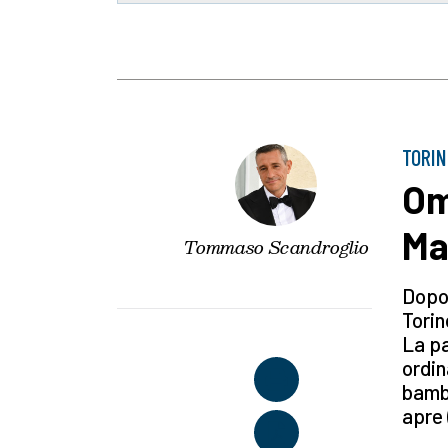
TORIN
Om
Ma
Tommaso Scandroglio
Dopo 
Torin
La pa
ordin
bambi
apre 