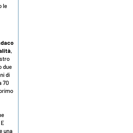
 le
indaco
alità
,
ostro
o due
ni di
a 70
 primo
he
 E
re una