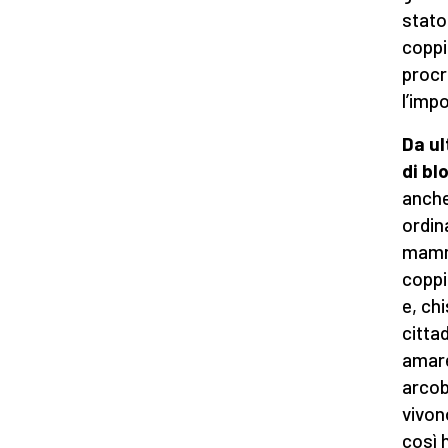
stato
coppi
procr
l’imp
Da ul
di bl
anche
ordin
mamme
coppi
e, ch
citta
amare
arcob
vivono
così 