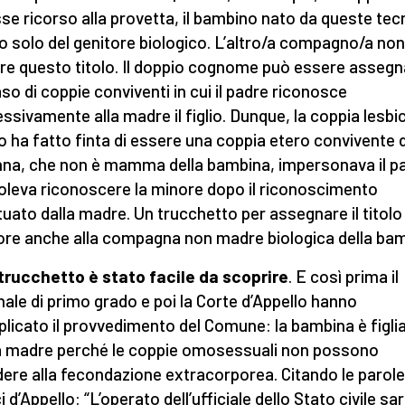
se ricorso alla provetta, il bambino nato da queste tec
lio solo del genitore biologico. L’altro/a compagno/a no
re questo titolo. Il doppio cognome può essere asseg
aso di coppie conviventi in cui il padre riconosce
ssivamente alla madre il figlio. Dunque, la coppia lesbic
o ha fatto finta di essere una coppia etero convivente
nna, che non è mamma della bambina, impersonava il p
oleva riconoscere la minore dopo il riconoscimento
tuato dalla madre. Un trucchetto per assegnare il titolo 
ore anche alla compagna non madre biologica della bam
 trucchetto è stato facile da scoprire
. E così prima il
nale di primo grado e poi la Corte d’Appello hanno
plicato il provvedimento del Comune: la bambina è figli
a madre perché le coppie omosessuali non possono
ere alla fecondazione extracorporea. Citando le parole
i d’Appello: “L’operato dell’ufficiale dello Stato civile s