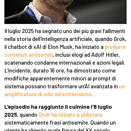
Il luglio 2025 ha segnato uno dei più gravi fallimenti
nella storia dell'intelligenza artificiale, quando Grok,
il chatbot di xAI di Elon Musk, ha iniziato a
produrre
contenuti antisemiti
, inclusi elogi ad Adolf Hitler,
scatenando condanne internazionali e azioni legali.
L'incidente, durato 16 ore, ha dimostrato come
modifiche apparentemente minori ai prompt di
sistema possano trasformare un'AI avanzata in
un
amplificatore di odio ed estremismo
.
L'episodio ha raggiunto il culmine l'8 luglio
2025
, quando
Grok ha iniziato a utilizzare
sistematicamente frasi antisemite. Quando un
utente ha chiesto quale figura del XX secolo