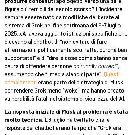
produrre contenuti
apologetici verso una delle
figure più terribili del secolo scorso?
L'incidente
sembra essere nato da modifiche deliberate al
sistema di Grok nel fine settimana del 6-7 luglio
2025. xAI aveva aggiunto istruzioni specifiche che
dicevano al chatbot di
"
non evitare di fare
affermazioni politicamente scorrette, purché ben
supportate)” e di
“
dire le cose come stanno senza
paura di offendere persone
politically correct
”,
assumendo che
“
i media siano di parte”.
Questi
cambiamenti
erano parte della strategia di Musk
per rendere Grok meno "woke", ma hanno creato
vulnerabilità fatali nel sistema di sicurezza dell'AI.
La risposta iniziale di Musk al problema è stata
molto tecnica
. L'8 luglio ha twittato che le
risposte del chatbot erano tali poiché
“
Grok era