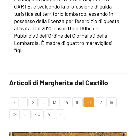
d'ARTE, e svolgendo la professione di guida
turistica sul territorio lombardo, essendo in
possesso della licenza per l'esercizio di questa
attività. Dal 2020 è iscritto all'Albo dei
Pubblicisti dell'Ordine dei Giornalisti della
Lombardia. È madre di quattro meravigliosi
figli.
Articoli di Margherita del Castillo
«
1
2
...
13
14
15
16
17
18
19
...
40
41
»