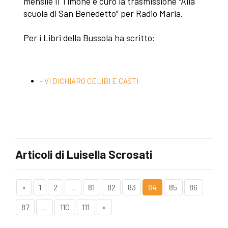
mensile Il Timone e curo la trasmissione "Alla
scuola di San Benedetto" per Radio Maria.
Per i Libri della Bussola ha scritto:
- VI DICHIARO CELIBI E CASTI
Articoli di Luisella Scrosati
«
1
2
...
81
82
83
84
85
86
87
...
110
111
»