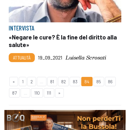
INTERVISTA
«Negare le cure? È la fine del diritto alla
salute»
Luisella Scrosati
ATTUALITÀ
19_09_2021
«
1
2
...
81
82
83
84
85
86
87
...
110
111
»