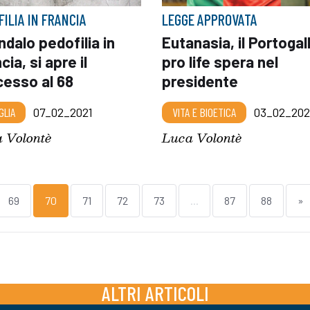
FILIA IN FRANCIA
LEGGE APPROVATA
dalo pedofilia in
Eutanasia, il Portogal
cia, si apre il
pro life spera nel
cesso al 68
presidente
GLIA
07_02_2021
VITA E BIOETICA
03_02_202
 Volontè
Luca Volontè
69
70
71
72
73
...
87
88
»
ALTRI ARTICOLI