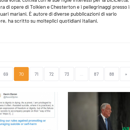
ura di opere di Tolkien e Chesterton e i pellegrinaggi presso i
uari mariani. È autore di diverse pubblicazioni di vario
re, ha scritto su molteplici quotidiani italiani.
69
70
71
72
73
...
87
88
»