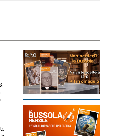
tà
a
i
ato
 la