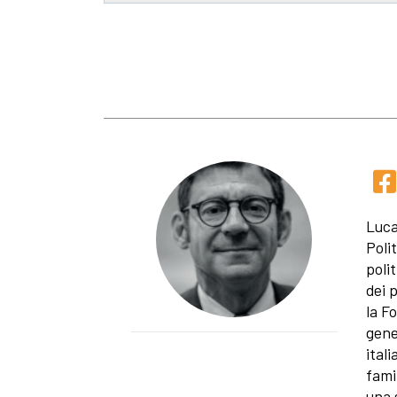
Luca
Poli
polit
dei 
la F
gene
itali
fami
una s