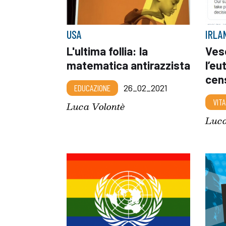
USA
IRLA
L'ultima follia: la
Ves
matematica antirazzista
l’eu
cen
EDUCAZIONE
26_02_2021
VITA
Luca Volontè
Luca