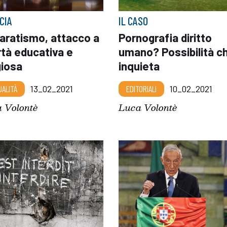
CIA
IL CASO
aratismo, attacco a
Pornografia diritto
rtà educativa e
umano? Possibilità c
giosa
inquieta
UALITÀ
13_02_2021
EDITORIALI
10_02_2021
 Volontè
Luca Volontè