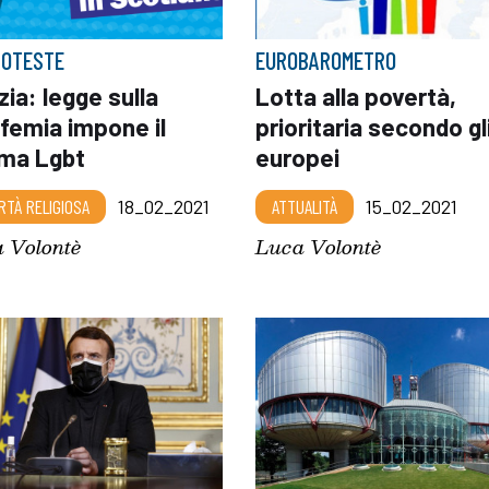
ROTESTE
EUROBAROMETRO
ia: legge sulla
Lotta alla povertà,
femia impone il
prioritaria secondo gl
ma Lgbt
europei
RTÀ RELIGIOSA
18_02_2021
ATTUALITÀ
15_02_2021
 Volontè
Luca Volontè