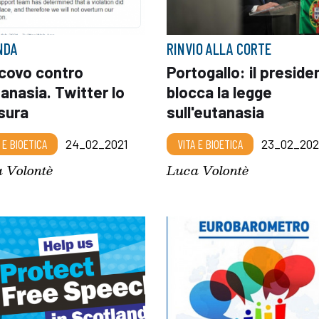
NDA
RINVIO ALLA CORTE
covo contro
Portogallo: il preside
tanasia. Twitter lo
blocca la legge
sura
sull'eutanasia
 E BIOETICA
24_02_2021
VITA E BIOETICA
23_02_202
 Volontè
Luca Volontè