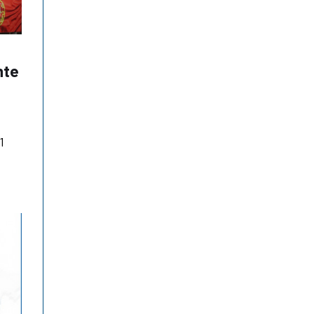
nte
1