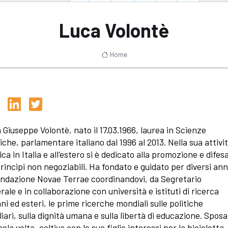
Luca Volontè
Home
 Giuseppe Volontè, nato il 17.03.1966, laurea in Scienze
tiche, parlamentare italiano dal 1996 al 2013. Nella sua attivi
ica in Italia e all'estero si è dedicato alla promozione e difes
principi non negoziabili. Ha fondato e guidato per diversi ann
ondazione Novae Terrae coordinandovi, da Segretario
rale e in collaborazione con università e istituti di ricerca
ani ed esteri, le prime ricerche mondiali sulle politiche
liari, sulla dignità umana e sulla libertà di educazione. Spos
ola volta, coltiva con le sue figlie interessi per la bicicletta,