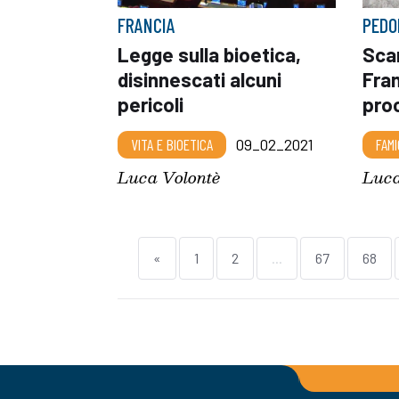
FRANCIA
PEDO
Legge sulla bioetica,
Scan
disinnescati alcuni
Fran
pericoli
pro
VITA E BIOETICA
09_02_2021
FAMI
Luca Volontè
Luca
«
1
2
...
67
68