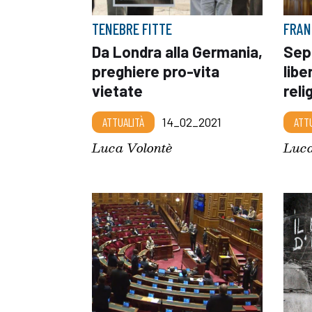
TENEBRE FITTE
FRAN
Da Londra alla Germania,
Sep
preghiere pro-vita
libe
vietate
reli
ATTUALITÀ
14_02_2021
ATT
Luca Volontè
Luca