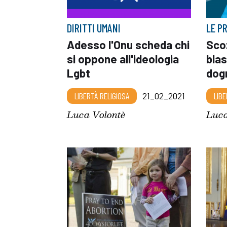
DIRITTI UMANI
LE P
Adesso l'Onu scheda chi
Scoz
si oppone all'ideologia
blas
Lgbt
dog
LIBERTÀ RELIGIOSA
21_02_2021
LIBE
Luca Volontè
Luca