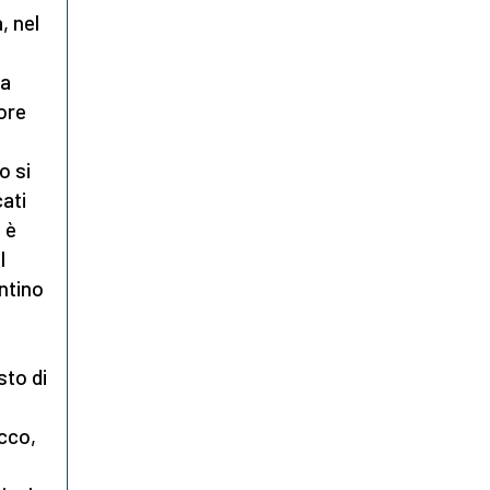
, nel
la
ore
o si
cati
 è
l
ntino
sto di
cco,