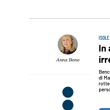
ISOLE
In
irr
Anna Bono
Bench
di Ma
rotte
pers