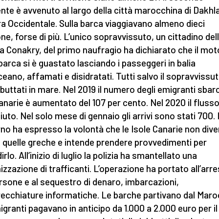
ente è avvenuto al largo della città marocchina di Dakhla
a Occidentale. Sulla barca viaggiavano almeno dieci
ne, forse di più. L’unico sopravvissuto, un cittadino del
a Conakry, del primo naufragio ha dichiarato che il mot
 barca si è guastato lasciando i passeggeri in balia
oceano, affamati e disidratati. Tutti salvo il sopravvissut
buttati in mare. Nel 2019 il numero degli emigranti sbar
Canarie è aumentato del 107 per cento. Nel 2020 il flusso
iuto. Nel solo mese di gennaio gli arrivi sono stati 700. I
no ha espresso la volontà che le Isole Canarie non dive
quelle greche e intende prendere provvedimenti per
rlo. All’inizio di luglio la polizia ha smantellato una
izzazione di trafficanti. L’operazione ha portato all’arre
rsone e al sequestro di denaro, imbarcazioni,
ecchiature informatiche. Le barche partivano dal Maro
migranti pagavano in anticipo da 1.000 a 2.000 euro per il