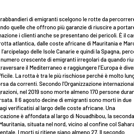
trabbandieri di emigranti scelgono le rotte da percorrer
ndo quelle che offrono più garanzie di riuscire a portar
nazione i clienti anche se presentano dei pericoli. È il c
 rotta atlantica, dalle coste africane di Mauritania e Ma
 l’arcipelago delle Isole Canarie e quindi la Spagna, per
 numero crescente di emigranti irregolari da quando riu
traversare il Mediterraneo e raggiungere l’Europa è div
fficile. La rotta è tra le più rischiose perché è molto lun
rsa da correnti. Secondo l’Organizzazione internaziona
grazioni, nel 2019 sono morte almeno 170 persone duran
rsata. Il 6 agosto decine di emigranti sono morti in due
agi verificatisi al largo delle coste africane. Una
cazione è affondata al largo di Nouadhibou, la seconda
 Mauritania, situata nel nord, vicino al confine col Sahar
entale. I morti si ritiene siano almeno 27. Il secondo