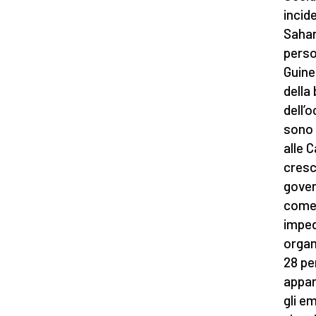
incid
Sahar
perso
Guine
della
dell’
sono 
alle 
cresc
gover
come 
impedi
organ
28 pe
appar
gli e