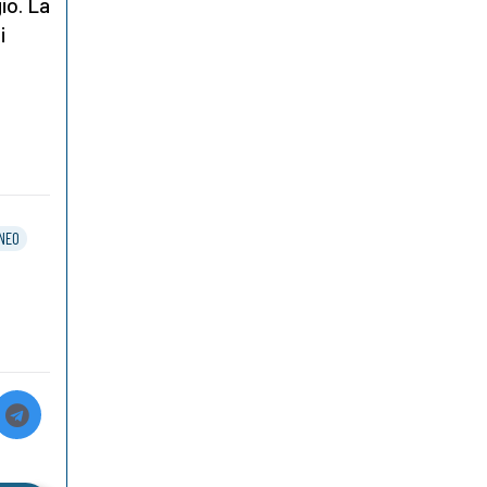
io. La
i
NEO