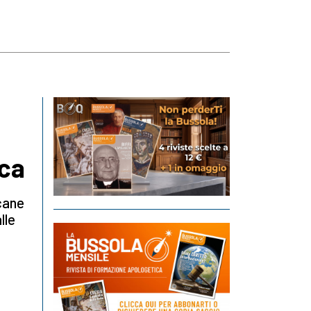
ica
icane
lle