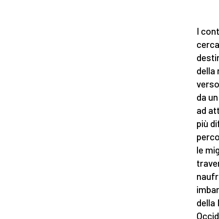
I con
cerca
desti
della
verso
da un
ad at
più di
perco
le mi
trave
naufr
imbar
della
Occid