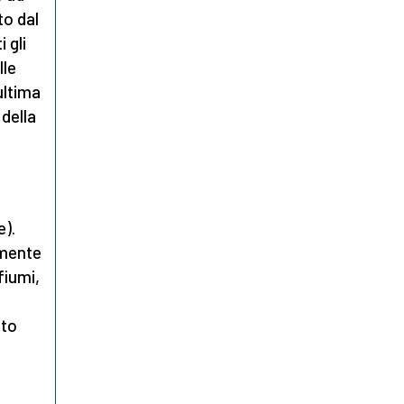
to dal
 gli
lle
ultima
 della
).
amente
fiumi,
ato