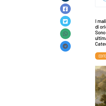
I mal
di or
Sono 
ultim
Cate
EDITO