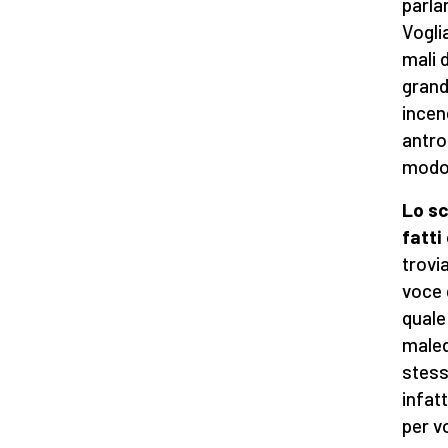
parla
Vogli
mali d
grand
incen
antro
modo 
Lo sc
fatti
trovi
voce d
quale
maled
stess
infat
per v