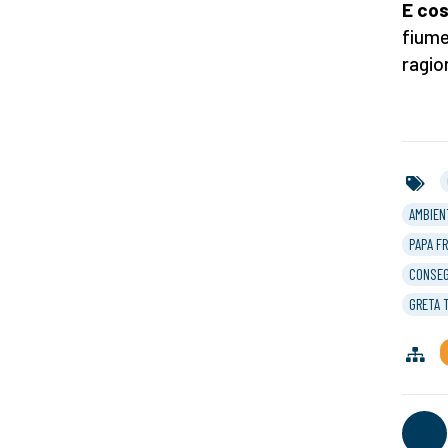
E cos
fiume
ragio
AMBIEN
PAPA F
CONSEG
GRETA 