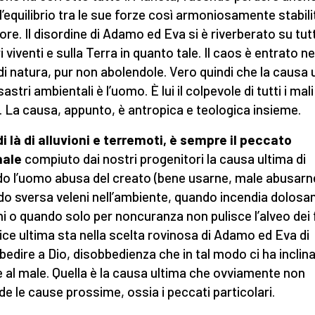
l’equilibrio tra le sue forze così armoniosamente stabili
ore. Il disordine di Adamo ed Eva si è riverberato su tutti
 viventi e sulla Terra in quanto tale. Il caos è entrato ne
 di natura, pur non abolendole. Vero quindi che la causa 
sastri ambientali è l’uomo. È lui il colpevole di tutti i mali
. La causa, appunto, è antropica e teologica insieme.
 di là di alluvioni e terremoti, è sempre il peccato
nale
compiuto dai nostri progenitori la causa ultima di
o l’uomo abusa del creato (bene usarne, male abusarne
o sversa veleni nell’ambiente, quando incendia dolos
i o quando solo per noncuranza non pulisce l’alveo dei 
dice ultima sta nella scelta rovinosa di Adamo ed Eva di
bedire a Dio, disobbedienza che in tal modo ci ha inclin
 al male. Quella è la causa ultima che ovviamente non
de le cause prossime, ossia i peccati particolari.