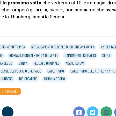
ì la prossima volta
che vedremo al TG le immagini di u
 che romperà gli argini,
please,
non pensiamo che avev
ne la Thunberg, bensì la Genesi.
ORIGINE ANTROPICA
RISCALDAMENTO GLOBALE DI ORIGINE ANTROPICA
AMBIENTAL
TE
GIORNATA MONDIALE DELLA GIOVENTÙ
CAMBIAMENTI CLIMATICI
CLIMA
RANCESCO
BIBBIA
PECCATO ORIGINALE
ADAMO ED EVA
UENZE DEL PECCATO ORIGINALE
CATECHISMO
CATECHISMO DELLA CHIESA CATTO
THUNBERG
DIO CREATORE
ARMONIA COSMO
EDITORIALI