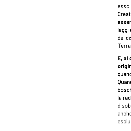
esso 
Creat
esseri
leggi
dei di
Terra
E, al
origi
quand
Quand
bosch
la ra
disob
anche
esclu