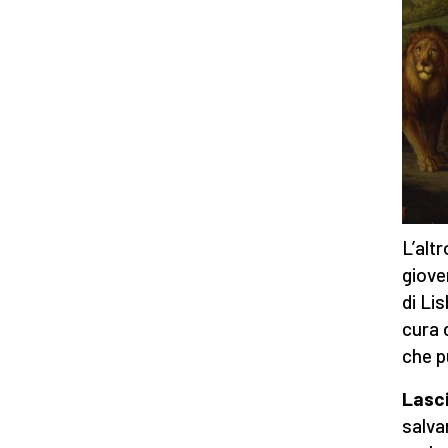
L’altr
giove
di Li
cura 
che p
Lasc
salva