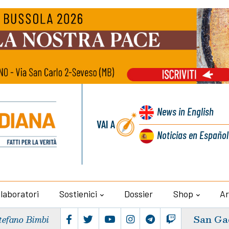
News
in English
VAI A
Noticias
en Español
llaboratori
Sostienici
Dossier
Shop
Ar
San Ga
tefano Bimbi