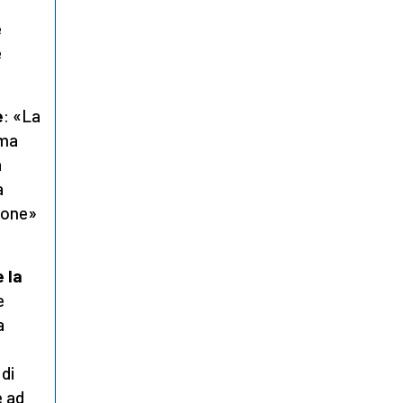
e
e
e
: «La
ima
a
a
zione»
 la
e
a
di
e ad