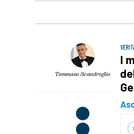
VERIT
I 
de
Tommaso Scandroglio
Ge
Asc