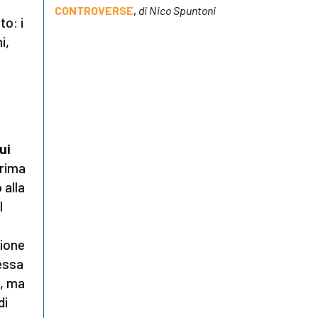
CONTROVERSE
,
di Nico Spuntoni
to: i
i,
a
ui
prima
 alla
l
zione
 essa
e, ma
di