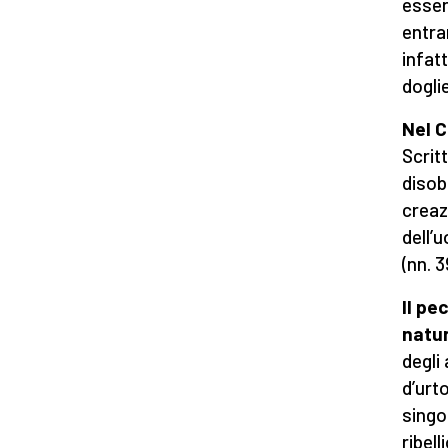
esser
entrar
infat
dogli
Nel 
Scrit
disob
creaz
dell’
(nn. 
Il pe
natu
degli
d’urt
singo
ribel