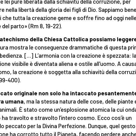
e lei pure liberata dalla schiavitù della corruzione, per
e nella libertà della gloria dei figli di Dio. Sappiamo ben
ti che tutta la creazione geme e soffre fino ad oggi nell
e del parto» (Rm 8, 19-22).
Catechismo
della Chiesa Cattolica
possiamo legger
tura mostra le conseguenze drammatiche di questa pr
bedienza. […] L’armonia con la creazione è spezzata: l
ione visibile è diventata aliena e ostile all'uomo. A caus
uomo, la creazione è soggetta alla schiavitù della corru
399-400).
ccato originale non solo ha intaccato pesantemente
ra umana
, ma la stessa natura delle cose, delle piante 
 animali. È stato come un’esplosione atomica la cui ond
o ha travolto e stravolto l’intero cosmo. Ecco cos’è un
lo peccato per la Divina Perfezione. Dunque, quel gesto 
lione ha corrotto tutto il Pianeta, facendo perdere anch