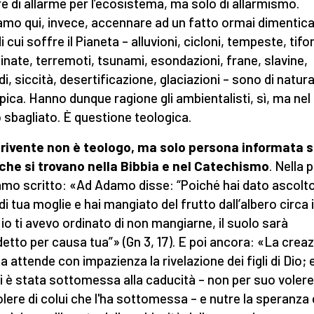
re di allarme per l’ecosistema, ma solo di allarmismo.
amo qui, invece, accennare ad un fatto ormai dimentica
i cui soffre il Pianeta – alluvioni, cicloni, tempeste, tifon
inate, terremoti, tsunami, esondazioni, frane, slavine,
di, siccità, desertificazione, glaciazioni – sono di natur
pica. Hanno dunque ragione gli ambientalisti, sì, ma nel
sbagliato. È questione teologica.
rivente non è teologo, ma solo persona informata s
 che si trovano nella Bibbia e nel Catechismo
. Nella 
amo scritto: «Ad Adamo disse: “Poiché hai dato ascolto
i tua moglie e hai mangiato del frutto dall’albero circa i
 io ti avevo ordinato di non mangiarne, il suolo sarà
etto per causa tua”» (Gn 3, 17). E poi ancora: «La crea
a attende con impazienza la rivelazione dei figli di Dio;
ti è stata sottomessa alla caducità – non per suo voler
olere di colui che l'ha sottomessa – e nutre la speranza 