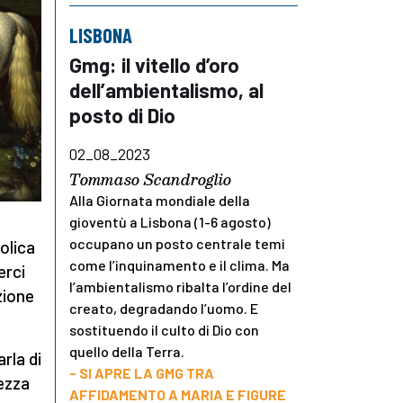
LISBONA
Gmg: il vitello d’oro
dell’ambientalismo, al
posto di Dio
02_08_2023
Tommaso Scandroglio
Alla Giornata mondiale della
gioventù a Lisbona (1-6 agosto)
occupano un posto centrale temi
olica
come l’inquinamento e il clima. Ma
erci
l’ambientalismo ribalta l’ordine del
zione
creato, degradando l’uomo. E
sostituendo il culto di Dio con
quello della Terra.
arla di
- SI APRE LA GMG TRA
tezza
AFFIDAMENTO A MARIA E FIGURE