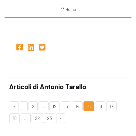
Home
Articoli di Antonio Tarallo
«
1
2
...
12
13
14
15
16
17
18
...
22
23
»