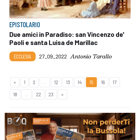
EPISTOLARIO
Due amici in Paradiso: san Vincenzo de'
Paoli e santa Luisa de Marillac
Antonio Tarallo
ECCLESIA
27_09_2022
«
1
2
...
12
13
14
15
16
17
18
...
22
23
»